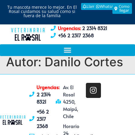
Llamar
WhatsApp
Como
Tu mascota merece lo mejor. En El
llegar
Rosal cuidamos su salud como si
fuera de la familia
Urgencias:
2 2314 8321
+56 2 2317 2368
Autor:
Danilo Cortes
Urgencias:
Av. El
2 2314
Rosal
8321
4250,
Maipú,
+56 2
Chile
2317
2368
Horario
24