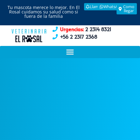
Llamar
WhatsApp
Como
Tu mascota merece lo mejor. En El
llegar
Rosal cuidamos su salud como si
fuera de la familia
Urgencias:
2 2314 8321
+56 2 2317 2368