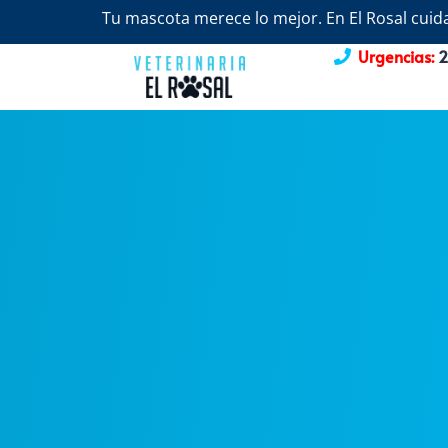
Tu mascota merece lo mejor. En El Rosal cuida
Urgencias:
2