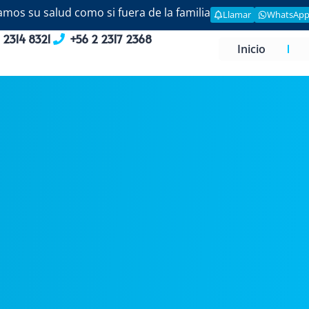
mos su salud como si fuera de la familia
Llamar
WhatsAp
 2314 8321
+56 2 2317 2368
Inicio