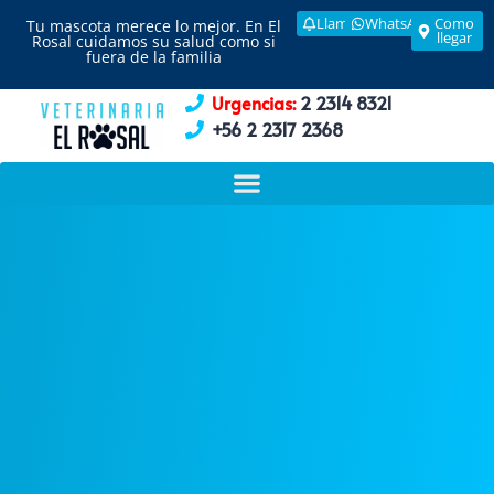
Llamar
WhatsApp
Como
Tu mascota merece lo mejor. En El
llegar
Rosal cuidamos su salud como si
fuera de la familia
Urgencias:
2 2314 8321
+56 2 2317 2368