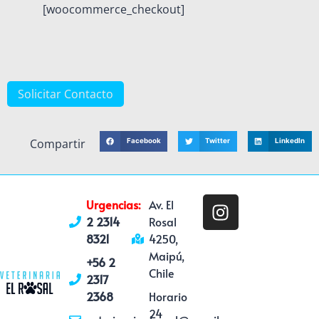
[woocommerce_checkout]
Solicitar Contacto
Compartir
Facebook
Twitter
LinkedIn
Urgencias:
Av. El
2 2314
Rosal
8321
4250,
Maipú,
+56 2
Chile
2317
2368
Horario
24