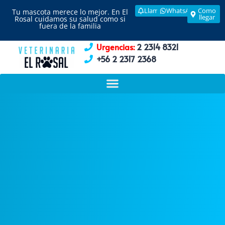
Llamar
WhatsApp
Como
Tu mascota merece lo mejor. En El
llegar
Rosal cuidamos su salud como si
fuera de la familia
Urgencias:
2 2314 8321
+56 2 2317 2368